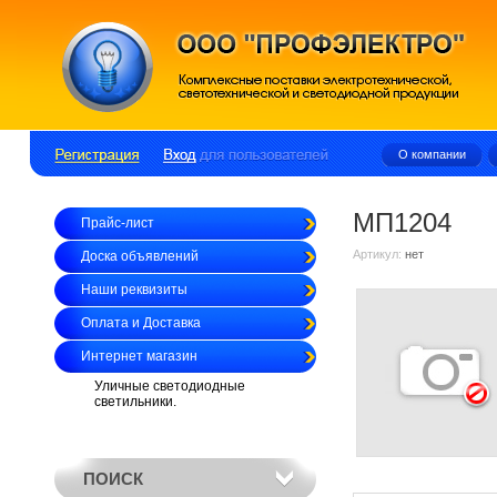
О компании
МП1204
Прайс-лист
Артикул:
нет
Доска объявлений
Наши реквизиты
Оплата и Доставка
Интернет магазин
Уличные светодиодные
светильники.
ПОИСК